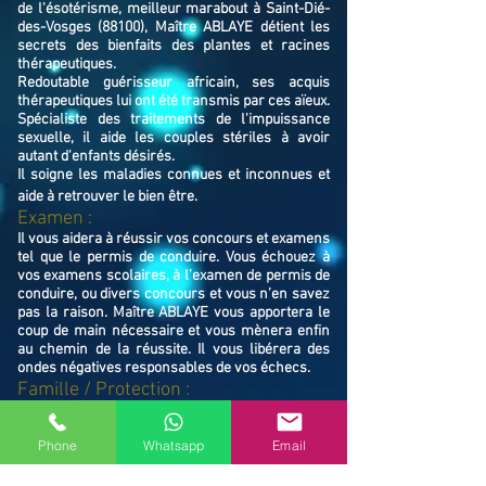
de l'ésotérisme, meilleur marabout à Saint-Dié-
des-Vosges (88100), Maître ABLAYE détient les
secrets des bienfaits des plantes et racines
thérapeutiques.
Redoutable guérisseur africain, ses acquis
thérapeutiques lui ont été transmis par ces aïeux.
Spécialiste des traitements de l'impuissance
sexuelle, il aide les couples stériles à avoir
autant d'enfants désirés.
Il soigne les maladies connues et inconnues et
aide à retrouver le bien ê
tre.
Examen :
Il vous aidera à réussir vos concours et examens
tel que le permis de conduire. Vous échouez à
vos examens scolaires, à l’examen de permis de
conduire, ou divers concours et vous n’en savez
pas la raison. Maître ABLAYE vous apportera le
coup de main nécessaire et vous mènera enfin
au chemin de la réussite. Il vous libérera des
ondes négatives responsables de vos échecs.
Famille / Prot
ection :
Il vous protégera vous et votre famille, et
resserrera vos liens en cas de rupture familiale.
Phone
Whatsapp
Email
Ne restez pas avec vos souffrances, consultez le
Maître ABLAYE marabout médium à Saint-Dié-
des-Vosges (88100), il vous trouvera la solution