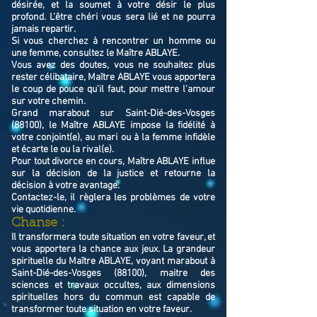
désirée, et la soumet à votre désir le plus
profond. L’être chéri vous sera lié et ne pourra
jamais repartir.
Si vous cherchez à rencontrer un homme ou
une femme, consultez le Maître ABLAYE.
Vous avez des doutes, vous ne souhaitez plus
rester célibataire, Maître ABLAYE vous apportera
le coup de pouce qu'il faut, pour mettre l'amour
sur votre chemin.
Grand marabout sur Saint-Dié-des-Vosges
(88100), le Maître ABLAYE impose la fidélité à
votre conjoint(e), au mari ou à la femme infidèle
et écarte le ou la rival(e).
Pour tout divorce en cours, Maître ABLAYE influe
sur la décision de la justice et retourne la
décision à votre avantage.
Contactez-le, il règlera les problèmes de votre
vie quotidienne.
Chanse :
Il transformera toute situation en votre faveur, et
vous apportera la chance aux jeux. La grandeur
spirituelle du Maître ABLAYE, voyant marabout à
Saint-Dié-des-Vosges (88100), maitre des
sciences et travaux occultes, aux dimensions
spirituelles hors du commun est capable de
transformer toute situation en votre faveur.