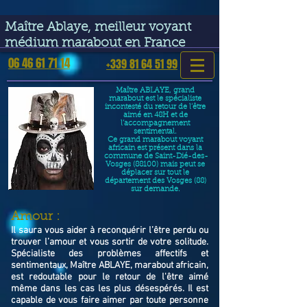
google-site-verification=VGmJoLJ1lBWcLcIytDH9NUlckDo5E-
YQp7SQYjUEuWE
Maître Ablaye, meilleur voyant
médium marabout en France
06 46 61 71 14
+339 81 64 51 99
Maître ABLAYE, grand
marabout est le spécialiste
incontesté du retour de l’être
aimé en 48H et de
l’accompagnement
sentimental.
Ce grand marabout voyant
africain est présent dans la
commune de Saint-Dié-des-
Vosges (88100) mais peut se
déplacer sur tout le
département des Vosges (88)
sur demande.
​Amour :
Il saura vous aider à reconquérir l’être perdu ou
trouver l’amour et vous sortir de votre solitude.
Spécialiste des problèmes affectifs et
sentimentaux, Maître ABLAYE, marabout africain,
est redoutable pour le retour de l'être aimé
même dans les cas les plus désespérés. Il est
capable de vous faire aimer par toute personne