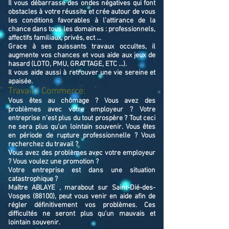
Il vous débarrasse des ondes négatives qui font
obstacles à votre réussite et crée autour de vous
les conditions favorables à l’attirance de la
chance dans tous les domaines : professionnels,
affectifs familiaux, privés, ect ...
Grace à ses puissants travaux occultes, il
augmente vos chances et vous aide aux jeux de
hasard (LOTO, PMU, GRATTAGE, ETC ...).
Il vous aide aussi à retrouver une vie sereine et
apaisée.
Travail / Commerce:
Vous êtes au chômage ? Vous avez des
problèmes avec votre employeur ? Votre
entreprise n’est plus du tout prospère ? Tout ceci
ne sera plus qu’un lointain souvenir. Vous êtes
en période de rupture professionnelle ? Vous
recherchez du travail ?
Vous avez des problèmes avec votre employeur
? Vous voulez une promotion ?
Votre entreprise est dans une situation
catastrophique ?
Maître ABLAYE , marabout sur Saint-Dié-des-
Vosges (88100), peut vous venir en aide afin de
régler définitivement vos problèmes. Ces
difficultés ne seront plus qu’un mauvais et
lointain souvenir.