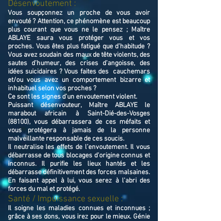
Désenvoutement :
Vous soupçonnez un proche de vous avoir
envouté ? Attention, ce phénomène est beaucoup
plus courant que vous ne le pensez ; Maître
ABLAYE saura vous protéger vous et vos
proches. Vous êtes plus fatigué que d’habitude ?
Vous avez soudain des maux de tête violents, des
sautes d’humeur, des crises d’angoisse, des
idées suicidaires ? Vous faites des cauchemars
et/ou vous avez un comportement bizarre et
inhabituel selon vos proches ?
Ce sont les signes d’un envoutement violent.
Puissant désenvouteur,
Maître
ABLAYE
le
marabout africain à Saint-Dié-des-Vosges
(88100),
v
ous débarrassera de ces méfaits et
vous protégera à jamais de la personne
malveillante responsable de ces soucis.
Il neutralise les effets de l’envoutement. Il vous
débarrasse de tous blocages d'origine connus et
inconnus. Il purifie les lieux hantés et les
débarrasse définitivement des forces malsaines.
En faisant appel à lui, vous serez à l'abri des
forces du mal et protégé.
Santé / Impuissance sexuelle :
Il soigne les maladies connues et inconnues ;
grâce à ses dons, vous irez pour le mieux. Génie