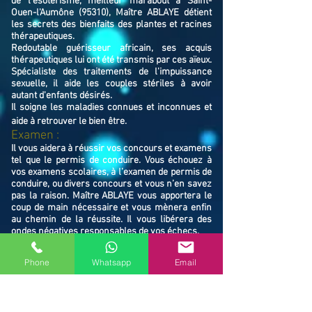
de l'ésotérisme, meilleur marabout à Saint-
Ouen-l'Aumône (95310), Maître ABLAYE détient
les secrets des bienfaits des plantes et racines
thérapeutiques.
Redoutable guérisseur africain, ses acquis
thérapeutiques lui ont été transmis par ces aïeux.
Spécialiste des traitements de l'impuissance
sexuelle, il aide les couples stériles à avoir
autant d'enfants désirés.
Il soigne les maladies connues et inconnues et
aide à retrouver le bien ê
tre.
Examen :
Il vous aidera à réussir vos concours et examens
tel que le permis de conduire. Vous échouez à
vos examens scolaires, à l’examen de permis de
conduire, ou divers concours et vous n’en savez
pas la raison. Maître ABLAYE vous apportera le
coup de main nécessaire et vous mènera enfin
au chemin de la réussite. Il vous libérera des
ondes négatives responsables de vos échecs.
Famille / Prot
ection :
Il vous protégera vous et votre famille, et
Phone
Whatsapp
Email
resserrera vos liens en cas de rupture familiale.
Ne restez pas avec vos souffrances, consultez le
Maître ABLAYE marabout médium à Saint-Ouen-
l'Aumône (95310), il vous trouvera la solution et