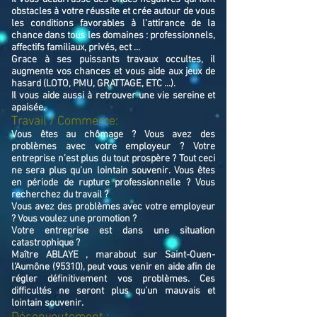
obstacles à votre réussite et crée autour de vous
les conditions favorables à l’attirance de la
chance dans tous les domaines : professionnels,
affectifs familiaux, privés, ect ...
Grace à ses puissants travaux occultes, il
augmente vos chances et vous aide aux jeux de
hasard (LOTO, PMU, GRATTAGE, ETC ...).
Il vous aide aussi à retrouver une vie sereine et
apaisée.
Travail / Commerce:
Vous êtes au chômage ? Vous avez des
problèmes avec votre employeur ? Votre
entreprise n’est plus du tout prospère ? Tout ceci
ne sera plus qu’un lointain souvenir. Vous êtes
en période de rupture professionnelle ? Vous
recherchez du travail ?
Vous avez des problèmes avec votre employeur
? Vous voulez une promotion ?
Votre entreprise est dans une situation
catastrophique ?
Maître ABLAYE , marabout sur Saint-Ouen-
l'Aumône (95310), peut vous venir en aide afin de
régler définitivement vos problèmes. Ces
difficultés ne seront plus qu’un mauvais et
lointain souvenir.