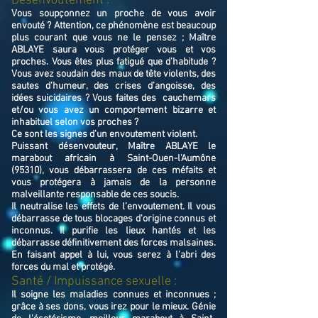
Désenvoutement :
Vous soupçonnez un proche de vous avoir
envouté ? Attention, ce phénomène est beaucoup
plus courant que vous ne le pensez ; Maître
ABLAYE saura vous protéger vous et vos
proches. Vous êtes plus fatigué que d’habitude ?
Vous avez soudain des maux de tête violents, des
sautes d’humeur, des crises d’angoisse, des
idées suicidaires ? Vous faites des cauchemars
et/ou vous avez un comportement bizarre et
inhabituel selon vos proches ?
Ce sont les signes d’un envoutement violent.
Puissant désenvouteur,
Maître
ABLAYE
le
marabout africain à Saint-Ouen-l'Aumône
(95310),
v
ous débarrassera de ces méfaits et
vous protégera à jamais de la personne
malveillante responsable de ces soucis.
Il neutralise les effets de l’envoutement. Il vous
débarrasse de tous blocages d'origine connus et
inconnus. Il purifie les lieux hantés et les
débarrasse définitivement des forces malsaines.
En faisant appel à lui, vous serez à l'abri des
forces du mal et protégé.
Santé / Impuissance sexuelle :
Il soigne les maladies connues et inconnues ;
grâce à ses dons, vous irez pour le mieux. Génie