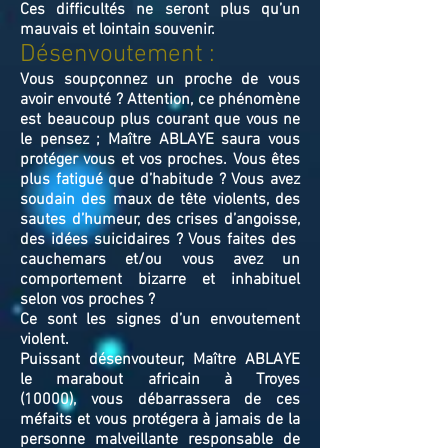
Ces difficultés ne seront plus qu’un
mauvais et lointain souvenir.
Désenvoutement :
Vous soupçonnez un proche de vous
avoir envouté ? Attention, ce phénomène
est beaucoup plus courant que vous ne
le pensez ; Maître ABLAYE saura vous
protéger vous et vos proches. Vous êtes
plus fatigué que d’habitude ? Vous avez
soudain des maux de tête violents, des
sautes d’humeur, des crises d’angoisse,
des idées suicidaires ? Vous faites des
cauchemars et/ou vous avez un
comportement bizarre et inhabituel
selon vos proches ?
Ce sont les signes d’un envoutement
violent.
Puissant désenvouteur,
Maître
ABLAYE
le marabout africain à Troyes
(10000),
v
ous débarrassera de ces
méfaits et vous protégera à jamais de la
personne malveillante responsable de