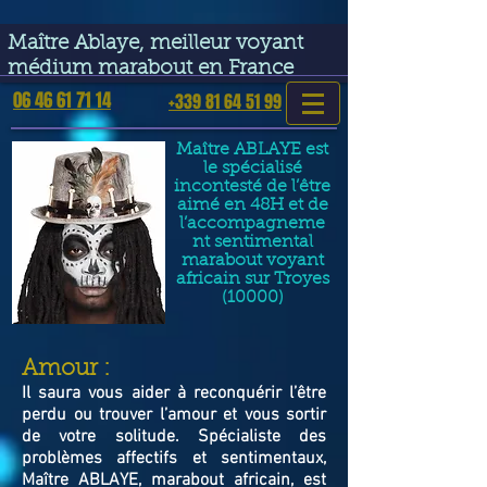
google-site-verification=VGmJoLJ1lBWcLcIytDH9NUlckDo5E-
YQp7SQYjUEuWE
Maître Ablaye, meilleur voyant
médium marabout en France
06 46 61 71 14
+339 81 64 51 99
Maître ABLAYE est
le spécialisé
incontesté de l’être
aimé en 48H et de
l’accompagneme
nt sentimental
marabout voyant
africain sur Troyes
(10000)
​Amour :
Il saura vous aider à reconquérir l’être
perdu ou trouver l’amour et vous sortir
de votre solitude. Spécialiste des
problèmes affectifs et sentimentaux,
Maître ABLAYE, marabout africain, est