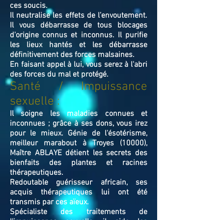
ces soucis.
Il neutralise les effets de l’envoutement.
Il vous débarrasse de tous blocages
d'origine connus et inconnus. Il purifie
les lieux hantés et les débarrasse
définitivement des forces malsaines.
En faisant appel à lui, vous serez à l'abri
des forces du mal et protégé.
Santé / Impuissance
sexuelle :
Il soigne les maladies connues et
inconnues ; grâce à ses dons, vous irez
pour le mieux. Génie de l'ésotérisme,
meilleur marabout à Troyes (10000),
Maître ABLAYE détient les secrets des
bienfaits des plantes et racines
thérapeutiques.
Redoutable guérisseur africain, ses
acquis thérapeutiques lui ont été
transmis par ces aïeux.
Spécialiste des traitements de