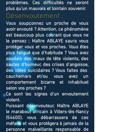
problèmes. Ces difficultés ne seront
plus qu’un mauvais et lointain souvenir.
Désenvoutement :
Vous soupçonnez un proche de vous
avoir envouté ? Attention, ce phénomène
est beaucoup plus courant que vous ne
le pensez ; Maître ABLAYE saura vous
protéger vous et vos proches. Vous êtes
plus fatigué que d’habitude ? Vous avez
soudain des maux de tête violents, des
sautes d’humeur, des crises d’angoisse,
des idées suicidaires ? Vous faites des
cauchemars et/ou vous avez un
comportement bizarre et inhabituel
selon vos proches ?
Ce sont les signes d’un envoutement
violent.
Puissant désenvouteur,
Maître
ABLAYE
le marabout africain à Villers-lès-Nancy
(54600),
v
ous débarrassera de ces
méfaits et vous protégera à jamais de la
personne malveillante responsable de