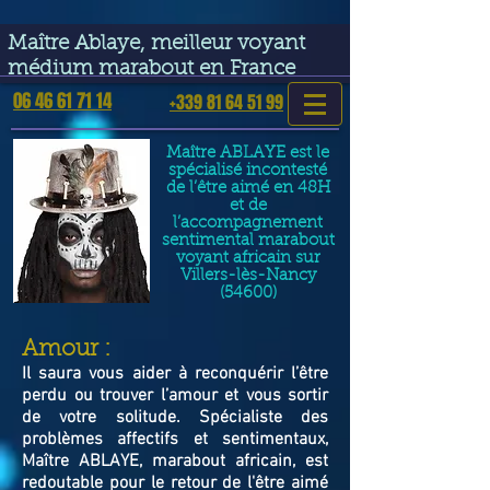
google-site-verification=VGmJoLJ1lBWcLcIytDH9NUlckDo5E-
YQp7SQYjUEuWE
Maître Ablaye, meilleur voyant
médium marabout en France
06 46 61 71 14
+339 81 64 51 99
Maître ABLAYE est le
spécialisé incontesté
de l’être aimé en 48H
et de
l’accompagnement
sentimental marabout
voyant africain sur
Villers-lès-Nancy
(54600)
​Amour :
Il saura vous aider à reconquérir l’être
perdu ou trouver l’amour et vous sortir
de votre solitude. Spécialiste des
problèmes affectifs et sentimentaux,
Maître ABLAYE, marabout africain, est
redoutable pour le retour de l'être aimé