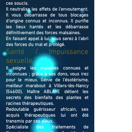
ces soucis.
Il neutralise les effets de l’envoutement.
Il vous débarrasse de tous blocages
d'origine connus et inconnus. Il purifie
les lieux hantés et les débarrasse
définitivement des forces malsaines.
En faisant appel à lui, vous serez à l'abri
des forces du mal et protégé.
Santé / Impuissance
sexuelle :
Il soigne les maladies connues et
inconnues ; grâce à ses dons, vous irez
pour le mieux. Génie de l'ésotérisme,
meilleur marabout à Villers-lès-Nancy
(54600), Maître ABLAYE détient les
secrets des bienfaits des plantes et
racines thérapeutiques.
Redoutable guérisseur africain, ses
acquis thérapeutiques lui ont été
transmis par ces aïeux.
Spécialiste des traitements de